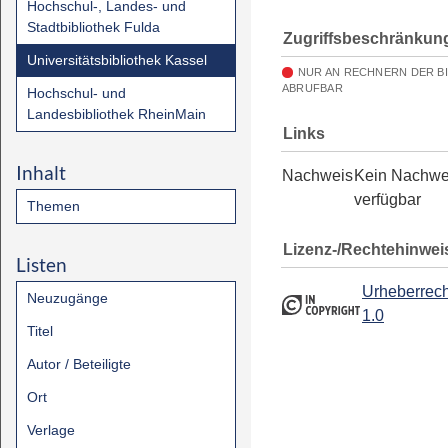
Hochschul-, Landes- und
Stadtbibliothek Fulda
Zugriffsbeschränkun
Universitätsbibliothek Kassel
NUR AN RECHNERN DER B
ABRUFBAR
Hochschul- und
Landesbibliothek RheinMain
Links
Inhalt
Nachweis
Kein Nachwe
verfügbar
Themen
Lizenz-/Rechtehinwei
Listen
Urheberrech
Neuzugänge
1.0
Titel
Autor / Beteiligte
Ort
Verlage