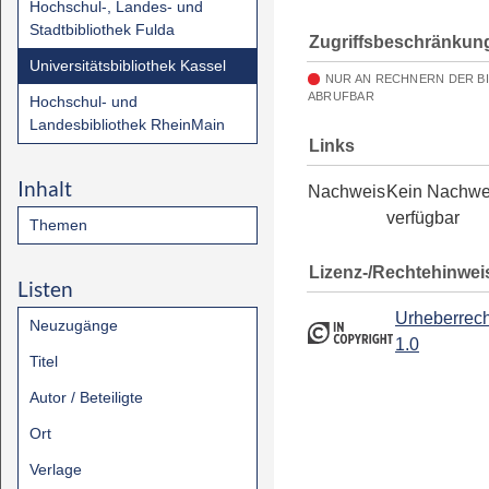
Hochschul-, Landes- und
Stadtbibliothek Fulda
Zugriffsbeschränkun
Universitätsbibliothek Kassel
NUR AN RECHNERN DER B
ABRUFBAR
Hochschul- und
Landesbibliothek RheinMain
Links
Inhalt
Nachweis
Kein Nachwe
verfügbar
Themen
Lizenz-/Rechtehinwei
Listen
Urheberrech
Neuzugänge
1.0
Titel
Autor / Beteiligte
Ort
Verlage