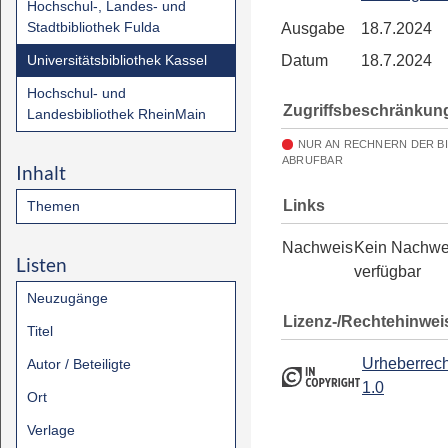
Hochschul-, Landes- und
Stadtbibliothek Fulda
Ausgabe
18.7.2024
Universitätsbibliothek Kassel
Datum
18.7.2024
Hochschul- und
Zugriffsbeschränkun
Landesbibliothek RheinMain
NUR AN RECHNERN DER B
ABRUFBAR
Inhalt
Links
Themen
Nachweis
Kein Nachwe
Listen
verfügbar
Neuzugänge
Lizenz-/Rechtehinwei
Titel
Urheberrech
Autor / Beteiligte
1.0
Ort
Verlage