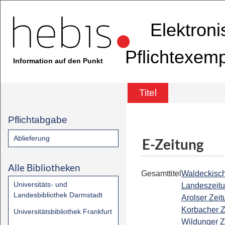
Elektron
Pflichtexem
Information auf den Punkt
Titel
Pflichtabgabe
Ablieferung
E-Zeitung
Alle Bibliotheken
Gesamttitel
Waldeckisc
Universitäts- und
Landeszeitu
Landesbibliothek Darmstadt
Arolser Zeit
Korbacher Z
Universitätsbibliothek Frankfurt
Wildunger Z