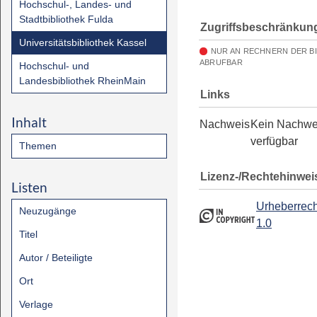
Hochschul-, Landes- und
Stadtbibliothek Fulda
Zugriffsbeschränkun
Universitätsbibliothek Kassel
NUR AN RECHNERN DER B
ABRUFBAR
Hochschul- und
Landesbibliothek RheinMain
Links
Inhalt
Nachweis
Kein Nachwe
verfügbar
Themen
Lizenz-/Rechtehinwei
Listen
Urheberrech
Neuzugänge
1.0
Titel
Autor / Beteiligte
Ort
Verlage