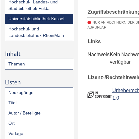
Hochschul-, Landes- und
Stadtbibliothek Fulda
Zugriffsbeschränkun
Universitätsbibliothek Kassel
NUR AN RECHNERN DER B
ABRUFBAR
Hochschul- und
Landesbibliothek RheinMain
Links
Inhalt
Nachweis
Kein Nachwe
verfügbar
Themen
Lizenz-/Rechtehinwei
Listen
Urheberrech
Neuzugänge
1.0
Titel
Autor / Beteiligte
Ort
Verlage