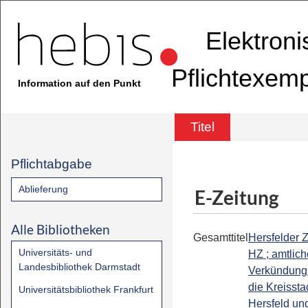
Elektron
Pflichtexem
Information auf den Punkt
Titel
Pflichtabgabe
Ablieferung
E-Zeitung
Alle Bibliotheken
Gesamttitel
Hersfelder Z
Universitäts- und
HZ ; amtlic
Landesbibliothek Darmstadt
Verkündungs
die Kreissta
Universitätsbibliothek Frankfurt
Hersfeld un