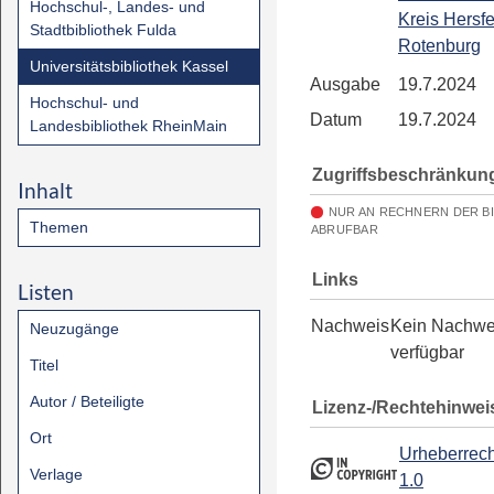
Hochschul-, Landes- und
Kreis Hersfe
Stadtbibliothek Fulda
Rotenburg
Universitätsbibliothek Kassel
Ausgabe
19.7.2024
Hochschul- und
Datum
19.7.2024
Landesbibliothek RheinMain
Zugriffsbeschränkun
Inhalt
NUR AN RECHNERN DER B
Themen
ABRUFBAR
Links
Listen
Nachweis
Kein Nachwe
Neuzugänge
verfügbar
Titel
Autor / Beteiligte
Lizenz-/Rechtehinwei
Ort
Urheberrech
Verlage
1.0