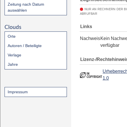
Zeitung nach Datum
NUR AN RECHNERN DER B
auswählen
ABRUFBAR
Clouds
Links
Orte
Nachweis
Kein Nachwe
verfügbar
Autoren / Beteiligte
Verlage
Lizenz-/Rechtehinwei
Jahre
Urheberrech
1.0
Impressum