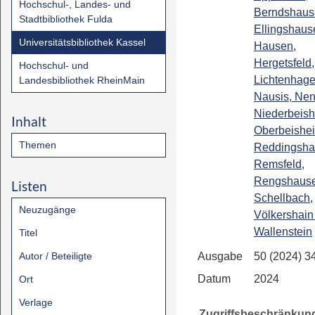
Hochschul-, Landes- und
Berndshaus
Stadtbibliothek Fulda
Ellingshaus
Universitätsbibliothek Kassel
Hausen,
Hergetsfeld,
Hochschul- und
Lichtenhage
Landesbibliothek RheinMain
Nausis, Nen
Niederbeish
Inhalt
Oberbeishe
Themen
Reddingsha
Remsfeld,
Rengshause
Listen
Schellbach,
Neuzugänge
Völkershain
Wallenstein
Titel
Autor / Beteiligte
Ausgabe
50 (2024) 3
Datum
2024
Ort
Verlage
Zugriffsbeschränkun