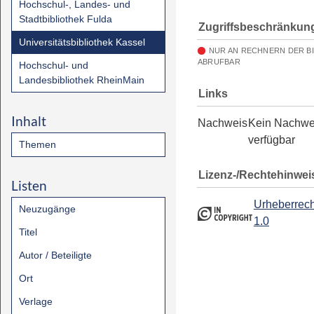
Hochschul-, Landes- und
Stadtbibliothek Fulda
Zugriffsbeschränkun
Universitätsbibliothek Kassel
NUR AN RECHNERN DER B
ABRUFBAR
Hochschul- und
Landesbibliothek RheinMain
Links
Inhalt
Nachweis
Kein Nachwe
verfügbar
Themen
Lizenz-/Rechtehinwei
Listen
Urheberrech
Neuzugänge
1.0
Titel
Autor / Beteiligte
Ort
Verlage