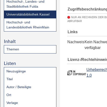
Hochschul-, Landes- und
Stadtbibliothek Fulda
Zugriffsbeschränkun
Universitätsbibliothek Kassel
NUR AN RECHNERN DER B
ABRUFBAR
Hochschul- und
Landesbibliothek RheinMain
Links
Inhalt
Nachweis
Kein Nachwe
verfügbar
Themen
Lizenz-/Rechtehinwei
Listen
Urheberrech
Neuzugänge
1.0
Titel
Autor / Beteiligte
Ort
Verlage