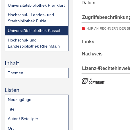
Datum
Universitätsbibliothek Frankfurt
Hochschul-, Landes- und
Zugriffsbeschränkun
Stadtbibliothek Fulda
NUR AN RECHNERN DER B
Universitätsbibliothek Kassel
Hochschul- und
Links
Landesbibliothek RheinMain
Nachweis
Inhalt
Lizenz-/Rechtehinwei
Themen
Listen
Neuzugänge
Titel
Autor / Beteiligte
Ort