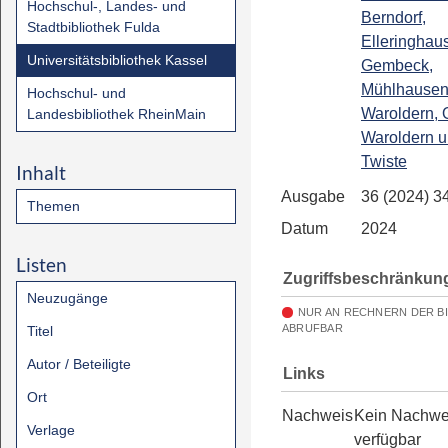
Hochschul-, Landes- und
Berndorf,
Stadtbibliothek Fulda
Elleringhau
Universitätsbibliothek Kassel
Gembeck,
Mühlhausen,
Hochschul- und
Waroldern, 
Landesbibliothek RheinMain
Waroldern 
Twiste
Inhalt
Ausgabe
36 (2024) 3
Themen
Datum
2024
Listen
Zugriffsbeschränkun
Neuzugänge
NUR AN RECHNERN DER B
ABRUFBAR
Titel
Autor / Beteiligte
Links
Ort
Nachweis
Kein Nachwe
Verlage
verfügbar