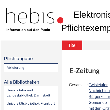
Elektron
Pflichtexem
Information auf den Punkt
Titel
Pflichtabgabe
Ablieferung
E-Zeitung
Alle Bibliotheken
Gesamttitel
Twistetaler
Universitäts- und
Nachrichten 
Landesbibliothek Darmstadt
Bürgerzeitu
Gemeinde Tw
Universitätsbibliothek Frankfurt
mit den Orts