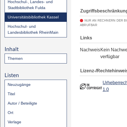
Hochschul-, Landes- und
Stadtbibliothek Fulda
Zugriffsbeschränkun
Universitätsbibliothek Kassel
NUR AN RECHNERN DER B
ABRUFBAR
Hochschul- und
Landesbibliothek RheinMain
Links
Inhalt
Nachweis
Kein Nachwe
verfügbar
Themen
Lizenz-/Rechtehinwei
Listen
Urheberrech
Neuzugänge
1.0
Titel
Autor / Beteiligte
Ort
Verlage