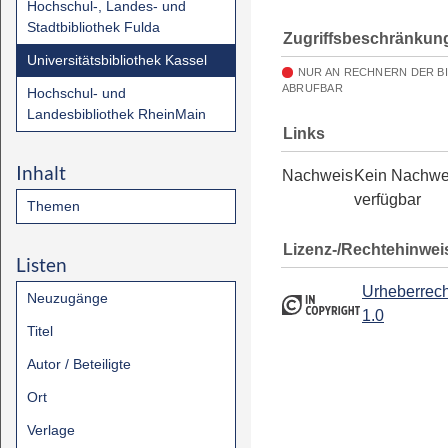
Hochschul-, Landes- und
Stadtbibliothek Fulda
Zugriffsbeschränkun
Universitätsbibliothek Kassel
NUR AN RECHNERN DER B
ABRUFBAR
Hochschul- und
Landesbibliothek RheinMain
Links
Inhalt
Nachweis
Kein Nachwe
verfügbar
Themen
Lizenz-/Rechtehinwei
Listen
Urheberrech
Neuzugänge
1.0
Titel
Autor / Beteiligte
Ort
Verlage