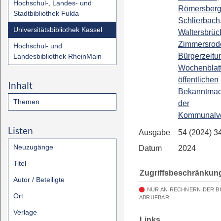
Hochschul-, Landes- und
Römersberg
Stadtbibliothek Fulda
Schlierbach
Universitätsbibliothek Kassel
Waltersbrüc
Zimmersrode
Hochschul- und
Bürgerzeitun
Landesbibliothek RheinMain
Wochenblatt
öffentlichen
Inhalt
Bekanntma
Themen
der
Kommunalve
Listen
Ausgabe
54 (2024) 3
Neuzugänge
Datum
2024
Titel
Zugriffsbeschränkun
Autor / Beteiligte
NUR AN RECHNERN DER B
Ort
ABRUFBAR
Verlage
Links