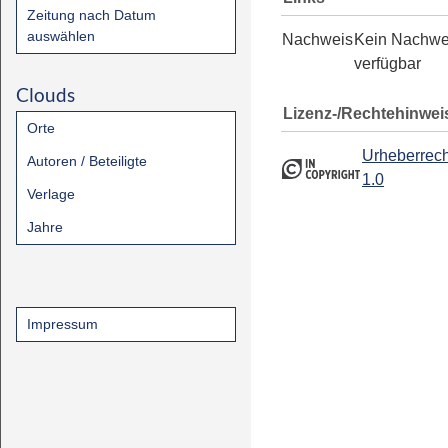
Zeitung nach Datum
auswählen
Nachweis
Kein Nachwe
verfügbar
Clouds
Lizenz-/Rechtehinwei
Orte
Urheberrech
Autoren / Beteiligte
1.0
Verlage
Jahre
Impressum