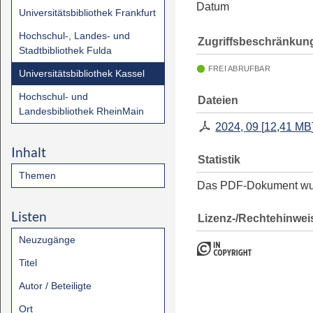
Datum
Universitätsbibliothek Frankfurt
Hochschul-, Landes- und
Zugriffsbeschränkun
Stadtbibliothek Fulda
FREI ABRUFBAR
Universitätsbibliothek Kassel
Hochschul- und
Dateien
Landesbibliothek RheinMain
2024, 09
[
12,41 MB
Inhalt
Statistik
Themen
Das PDF-Dokument w
Listen
Lizenz-/Rechtehinwei
Neuzugänge
Titel
Autor / Beteiligte
Ort