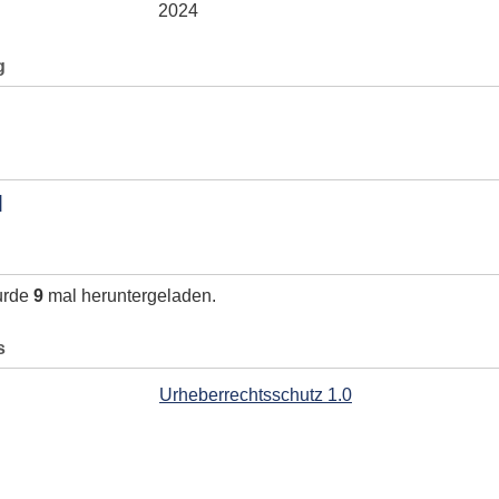
2024
g
]
urde
9
mal heruntergeladen.
s
Urheberrechtsschutz 1.0