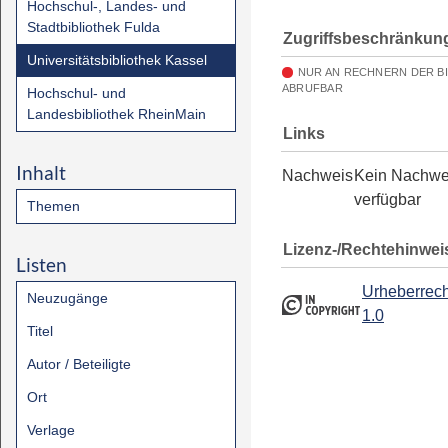
Hochschul-, Landes- und
Stadtbibliothek Fulda
Zugriffsbeschränkun
Universitätsbibliothek Kassel
NUR AN RECHNERN DER B
ABRUFBAR
Hochschul- und
Landesbibliothek RheinMain
Links
Inhalt
Nachweis
Kein Nachwe
verfügbar
Themen
Lizenz-/Rechtehinwei
Listen
Urheberrech
Neuzugänge
1.0
Titel
Autor / Beteiligte
Ort
Verlage