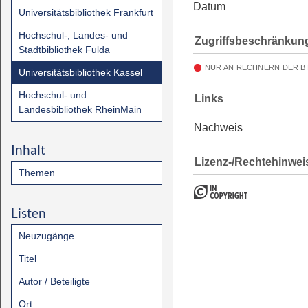
Datum
Universitätsbibliothek Frankfurt
Hochschul-, Landes- und
Zugriffsbeschränkun
Stadtbibliothek Fulda
NUR AN RECHNERN DER B
Universitätsbibliothek Kassel
Hochschul- und
Links
Landesbibliothek RheinMain
Nachweis
Inhalt
Lizenz-/Rechtehinwei
Themen
Listen
Neuzugänge
Titel
Autor / Beteiligte
Ort