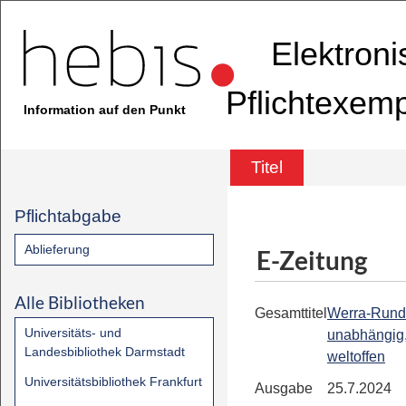
Elektron
Pflichtexem
Information auf den Punkt
Titel
Pflichtabgabe
Ablieferung
E-Zeitung
Alle Bibliotheken
Gesamttitel
Werra-Rund
Universitäts- und
unabhängig,
Landesbibliothek Darmstadt
weltoffen
Universitätsbibliothek Frankfurt
Ausgabe
25.7.2024