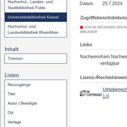
Hochschul-, Landes- und
Datum
25.7.2024
Stadtbibliothek Fulda
Universitätsbibliothek Kassel
Zugriffsbeschränkun
Hochschul- und
NUR AN RECHNERN DER B
Landesbibliothek RheinMain
ABRUFBAR
Links
Inhalt
Nachweis
Kein Nachwe
Themen
verfügbar
Listen
Lizenz-/Rechtehinwei
Neuzugänge
Urheberrech
Titel
1.0
Autor / Beteiligte
Ort
Verlage