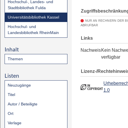
Hochschul-, Landes- und
Stadtbibliothek Fulda
Zugriffsbeschränkun
Universitätsbibliothek Kassel
NUR AN RECHNERN DER B
ABRUFBAR
Hochschul- und
Landesbibliothek RheinMain
Links
Inhalt
Nachweis
Kein Nachwe
verfügbar
Themen
Lizenz-/Rechtehinwei
Listen
Urheberrech
Neuzugänge
1.0
Titel
Autor / Beteiligte
Ort
Verlage