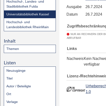
Hochschul-, Landes- und
Stadtbibliothek Fulda
Ausgabe
26.7.2024
Universitätsbibliothek Kassel
Datum
26.7.2024
Hochschul- und
Zugriffsbeschränkun
Landesbibliothek RheinMain
NUR AN RECHNERN DER B
ABRUFBAR
Inhalt
Links
Themen
Nachweis
Kein Nachwe
Listen
verfügbar
Neuzugänge
Lizenz-/Rechtehinwei
Titel
Urheberrech
Autor / Beteiligte
1.0
Ort
Verlage