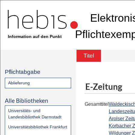
Elektron
Pflichtexem
Information auf den Punkt
Titel
Pflichtabgabe
Ablieferung
E-Zeitung
Alle Bibliotheken
Gesamttitel
Waldeckisc
Universitäts- und
Landeszeitu
Landesbibliothek Darmstadt
Arolser Zeit
Korbacher Z
Universitätsbibliothek Frankfurt
Wildunger Z