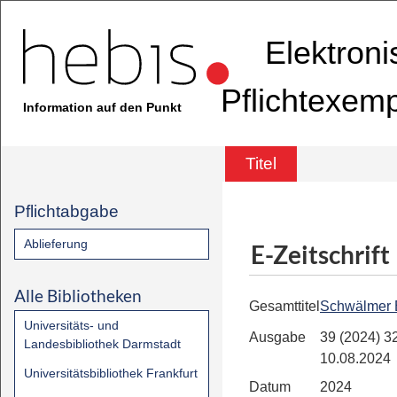
Elektron
Pflichtexem
Information auf den Punkt
Titel
Pflichtabgabe
Ablieferung
E-Zeitschrift
Alle Bibliotheken
Gesamttitel
Schwälmer 
Universitäts- und
Ausgabe
39 (2024) 32
Landesbibliothek Darmstadt
10.08.2024
Universitätsbibliothek Frankfurt
Datum
2024