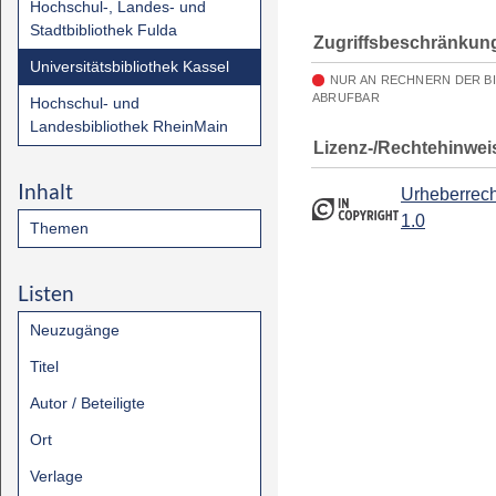
Hochschul-, Landes- und
Stadtbibliothek Fulda
Zugriffsbeschränkun
Universitätsbibliothek Kassel
NUR AN RECHNERN DER B
ABRUFBAR
Hochschul- und
Landesbibliothek RheinMain
Lizenz-/Rechtehinwei
Inhalt
Urheberrech
1.0
Themen
Listen
Neuzugänge
Titel
Autor / Beteiligte
Ort
Verlage