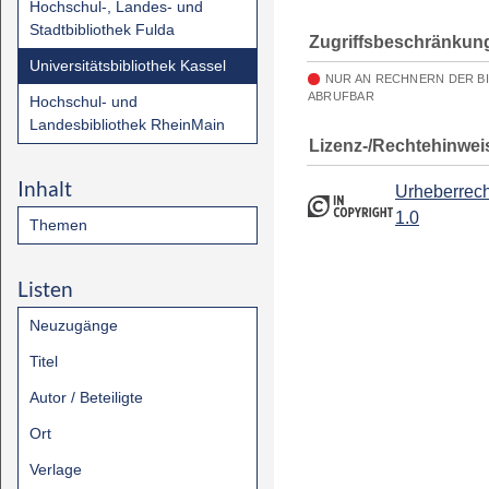
Hochschul-, Landes- und
Stadtbibliothek Fulda
Zugriffsbeschränkun
Universitätsbibliothek Kassel
NUR AN RECHNERN DER B
ABRUFBAR
Hochschul- und
Landesbibliothek RheinMain
Lizenz-/Rechtehinwei
Inhalt
Urheberrech
1.0
Themen
Listen
Neuzugänge
Titel
Autor / Beteiligte
Ort
Verlage