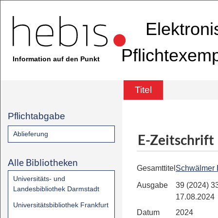
Elektron
Pflichtexem
Information auf den Punkt
Titel
Pflichtabgabe
Ablieferung
E-Zeitschrift
Alle Bibliotheken
Gesamttitel
Schwälmer 
Universitäts- und
Ausgabe
39 (2024) 33
Landesbibliothek Darmstadt
17.08.2024
Universitätsbibliothek Frankfurt
Datum
2024