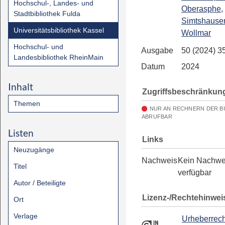
Hochschul-, Landes- und
Oberasphe,
Stadtbibliothek Fulda
Simtshause
Universitätsbibliothek Kassel
Wollmar
Hochschul- und
Ausgabe
50 (2024) 3
Landesbibliothek RheinMain
Datum
2024
Inhalt
Zugriffsbeschränkun
Themen
NUR AN RECHNERN DER B
ABRUFBAR
Listen
Links
Neuzugänge
Nachweis
Kein Nachwe
Titel
verfügbar
Autor / Beteiligte
Lizenz-/Rechtehinwei
Ort
Verlage
Urheberrech