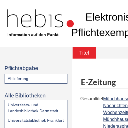
Elektron
Pflichtexem
Information auf den Punkt
Titel
Pflichtabgabe
Ablieferung
E-Zeitung
Alle Bibliotheken
Gesamttitel
Münchhaus
Universitäts- und
Nachrichten 
Landesbibliothek Darmstadt
Wochenzeitu
Münchhaus
Universitätsbibliothek Frankfurt
Niederasph