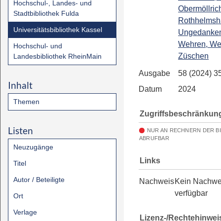
Hochschul-, Landes- und
Obermöllric
Stadtbibliothek Fulda
Rothhelmsh
Universitätsbibliothek Kassel
Ungedanke
Wehren, Wer
Hochschul- und
Züschen
Landesbibliothek RheinMain
Ausgabe
58 (2024) 3
Inhalt
Datum
2024
Themen
Zugriffsbeschränkun
Listen
NUR AN RECHNERN DER B
ABRUFBAR
Neuzugänge
Links
Titel
Autor / Beteiligte
Nachweis
Kein Nachwe
verfügbar
Ort
Verlage
Lizenz-/Rechtehinwei