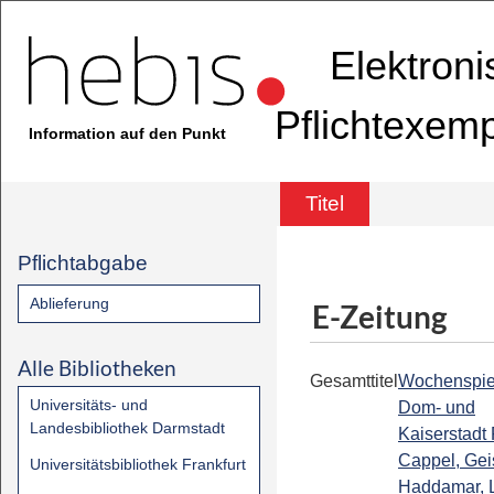
Elektron
Pflichtexem
Information auf den Punkt
Titel
Pflichtabgabe
Ablieferung
E-Zeitung
Alle Bibliotheken
Gesamttitel
Wochenspie
Universitäts- und
Dom- und
Landesbibliothek Darmstadt
Kaiserstadt F
Cappel, Gei
Universitätsbibliothek Frankfurt
Haddamar, 