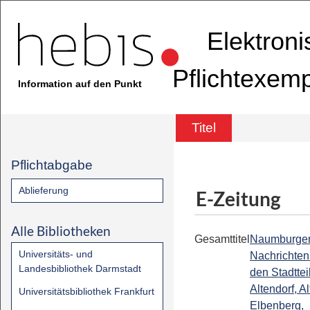
Elektron
Pflichtexem
Information auf den Punkt
Titel
Pflichtabgabe
Ablieferung
E-Zeitung
Alle Bibliotheken
Gesamttitel
Naumburge
Universitäts- und
Nachrichten 
Landesbibliothek Darmstadt
den Stadttei
Altendorf, Al
Universitätsbibliothek Frankfurt
Elbenberg,