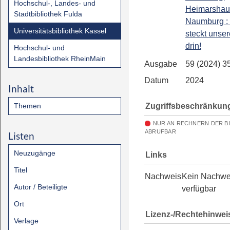
Hochschul-, Landes- und
Heimarshau
Stadtbibliothek Fulda
Naumburg : 
Universitätsbibliothek Kassel
steckt unse
drin!
Hochschul- und
Landesbibliothek RheinMain
Ausgabe
59 (2024) 3
Datum
2024
Inhalt
Zugriffsbeschränkun
Themen
NUR AN RECHNERN DER B
ABRUFBAR
Listen
Neuzugänge
Links
Titel
Nachweis
Kein Nachwe
Autor / Beteiligte
verfügbar
Ort
Lizenz-/Rechtehinwei
Verlage