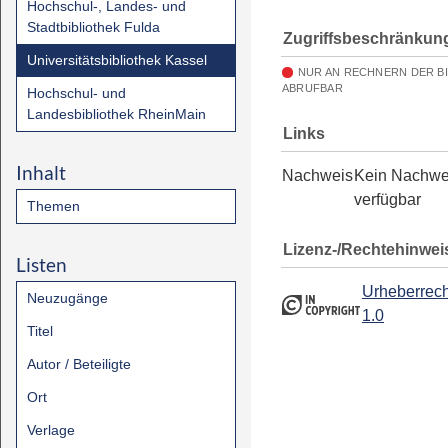
Hochschul-, Landes- und
Stadtbibliothek Fulda
Zugriffsbeschränkun
Universitätsbibliothek Kassel
NUR AN RECHNERN DER B
ABRUFBAR
Hochschul- und
Landesbibliothek RheinMain
Links
Inhalt
Nachweis
Kein Nachwe
verfügbar
Themen
Lizenz-/Rechtehinwei
Listen
Urheberrech
Neuzugänge
1.0
Titel
Autor / Beteiligte
Ort
Verlage