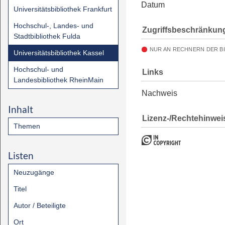
Datum
Universitätsbibliothek Frankfurt
Hochschul-, Landes- und
Zugriffsbeschränkun
Stadtbibliothek Fulda
NUR AN RECHNERN DER B
Universitätsbibliothek Kassel
Hochschul- und
Links
Landesbibliothek RheinMain
Nachweis
Inhalt
Lizenz-/Rechtehinwei
Themen
Listen
Neuzugänge
Titel
Autor / Beteiligte
Ort