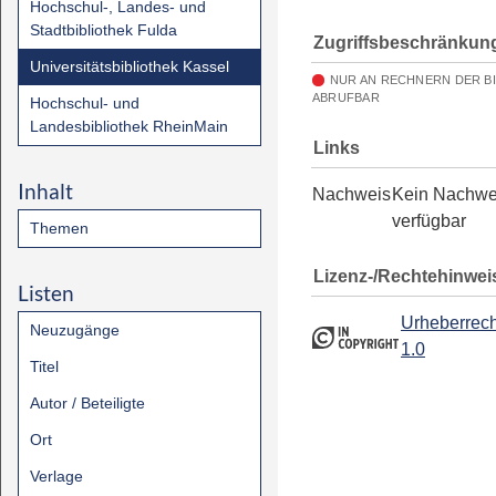
Hochschul-, Landes- und
Stadtbibliothek Fulda
Zugriffsbeschränkun
Universitätsbibliothek Kassel
NUR AN RECHNERN DER B
ABRUFBAR
Hochschul- und
Landesbibliothek RheinMain
Links
Inhalt
Nachweis
Kein Nachwe
verfügbar
Themen
Lizenz-/Rechtehinwei
Listen
Urheberrech
Neuzugänge
1.0
Titel
Autor / Beteiligte
Ort
Verlage