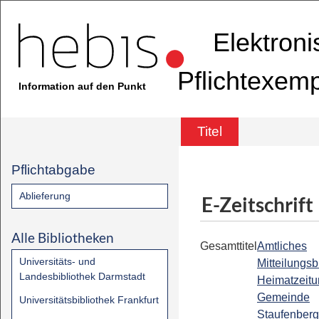
Elektron
Pflichtexem
Information auf den Punkt
Titel
Pflichtabgabe
Ablieferung
E-Zeitschrift
Alle Bibliotheken
Gesamttitel
Amtliches
Universitäts- und
Mitteilungsbl
Landesbibliothek Darmstadt
Heimatzeitu
Gemeinde
Universitätsbibliothek Frankfurt
Staufenberg