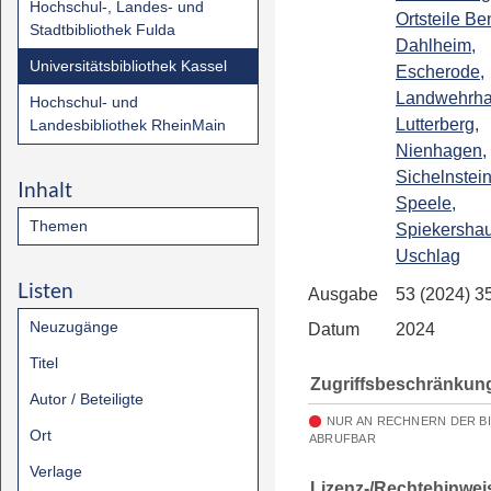
Hochschul-, Landes- und
Ortsteile Be
Stadtbibliothek Fulda
Dahlheim,
Universitätsbibliothek Kassel
Escherode,
Landwehrha
Hochschul- und
Lutterberg,
Landesbibliothek RheinMain
Nienhagen,
Sichelnstein
Inhalt
Speele,
Themen
Spiekersha
Uschlag
Listen
Ausgabe
53 (2024) 3
Neuzugänge
Datum
2024
Titel
Zugriffsbeschränkun
Autor / Beteiligte
NUR AN RECHNERN DER B
Ort
ABRUFBAR
Verlage
Lizenz-/Rechtehinwei