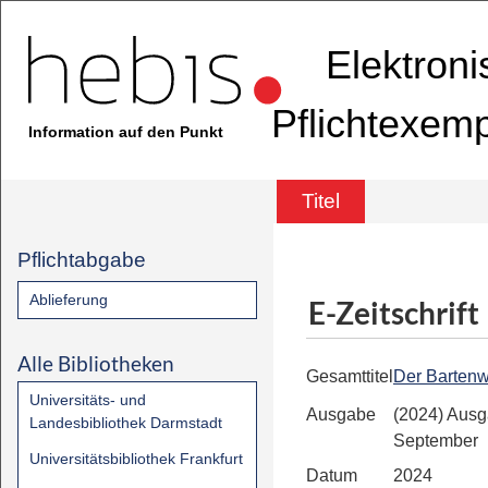
Elektron
Pflichtexem
Information auf den Punkt
Titel
Pflichtabgabe
Ablieferung
E-Zeitschrift
Alle Bibliotheken
Gesamttitel
Der Bartenw
Universitäts- und
Ausgabe
(2024) Ausg
Landesbibliothek Darmstadt
September
Universitätsbibliothek Frankfurt
Datum
2024