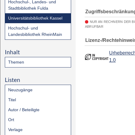
Hochschul-, Landes- und
Stadtbibliothek Fulda
Zugriffsbeschränkun
Universitätsbibliothek Kassel
NUR AN RECHNERN DER B
ABRUFBAR
Hochschul- und
Landesbibliothek RheinMain
Lizenz-/Rechtehinwei
Inhalt
Urheberrech
1.0
Themen
Listen
Neuzugänge
Titel
Autor / Beteiligte
Ort
Verlage