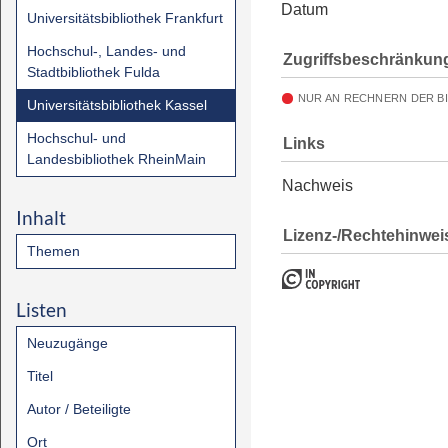
Datum
Universitätsbibliothek Frankfurt
Hochschul-, Landes- und
Zugriffsbeschränkun
Stadtbibliothek Fulda
NUR AN RECHNERN DER B
Universitätsbibliothek Kassel
Hochschul- und
Links
Landesbibliothek RheinMain
Nachweis
Inhalt
Lizenz-/Rechtehinwei
Themen
Listen
Neuzugänge
Titel
Autor / Beteiligte
Ort