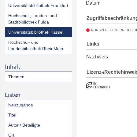
Datum
Universitätsbibliothek Frankfurt
Hochschul-, Landes- und
Zugriffsbeschränkun
Stadtbibliothek Fulda
NUR AN RECHNERN DER B
Universitätsbibliothek Kassel
Hochschul- und
Links
Landesbibliothek RheinMain
Nachweis
Inhalt
Lizenz-/Rechtehinwei
Themen
Listen
Neuzugänge
Titel
Autor / Beteiligte
Ort