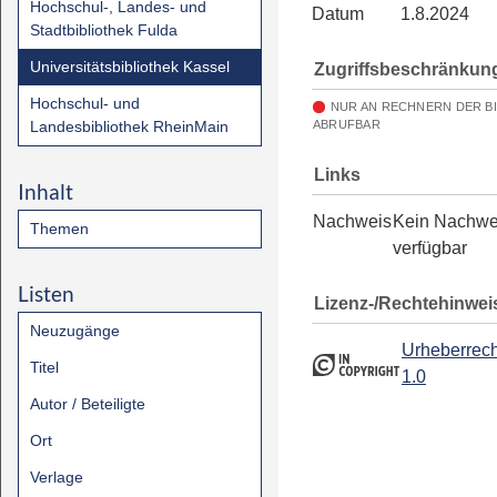
Hochschul-, Landes- und
Datum
1.8.2024
Stadtbibliothek Fulda
Universitätsbibliothek Kassel
Zugriffsbeschränkun
Hochschul- und
NUR AN RECHNERN DER B
Landesbibliothek RheinMain
ABRUFBAR
Links
Inhalt
Nachweis
Kein Nachwe
Themen
verfügbar
Listen
Lizenz-/Rechtehinwei
Neuzugänge
Urheberrech
Titel
1.0
Autor / Beteiligte
Ort
Verlage