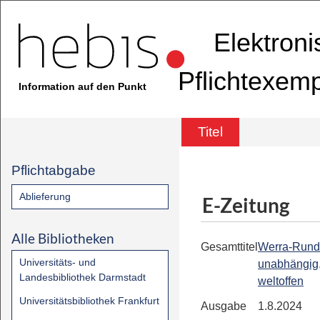
Elektron
Pflichtexem
Information auf den Punkt
Titel
Pflichtabgabe
Ablieferung
E-Zeitung
Alle Bibliotheken
Gesamttitel
Werra-Rund
Universitäts- und
unabhängig,
Landesbibliothek Darmstadt
weltoffen
Universitätsbibliothek Frankfurt
Ausgabe
1.8.2024