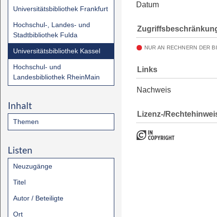
Datum
Universitätsbibliothek Frankfurt
Hochschul-, Landes- und
Zugriffsbeschränkun
Stadtbibliothek Fulda
NUR AN RECHNERN DER B
Universitätsbibliothek Kassel
Hochschul- und
Links
Landesbibliothek RheinMain
Nachweis
Inhalt
Lizenz-/Rechtehinwei
Themen
Listen
Neuzugänge
Titel
Autor / Beteiligte
Ort