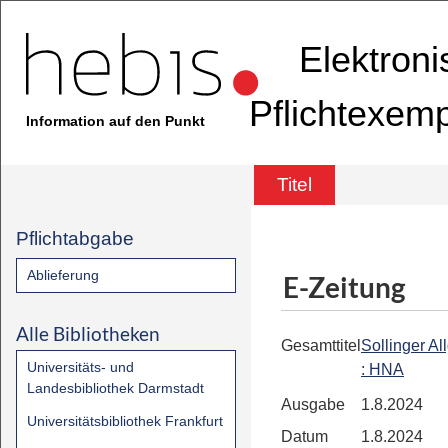
Elektron
Pflichtexem
Information auf den Punkt
Titel
Pflichtabgabe
Ablieferung
E-Zeitung
Alle Bibliotheken
Gesamttitel
Sollinger A
Universitäts- und
: HNA
Landesbibliothek Darmstadt
Ausgabe
1.8.2024
Universitätsbibliothek Frankfurt
Datum
1.8.2024