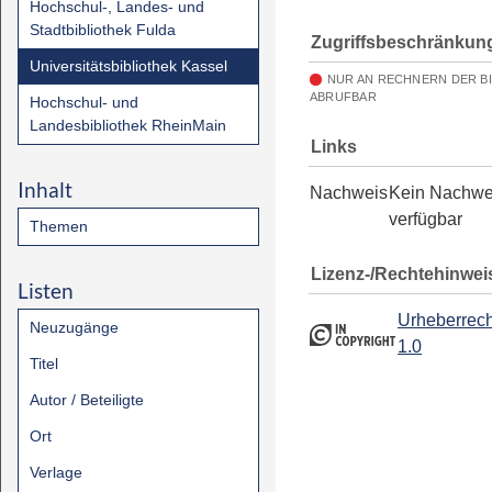
Hochschul-, Landes- und
Stadtbibliothek Fulda
Zugriffsbeschränkun
Universitätsbibliothek Kassel
NUR AN RECHNERN DER B
ABRUFBAR
Hochschul- und
Landesbibliothek RheinMain
Links
Inhalt
Nachweis
Kein Nachwe
verfügbar
Themen
Lizenz-/Rechtehinwei
Listen
Urheberrech
Neuzugänge
1.0
Titel
Autor / Beteiligte
Ort
Verlage