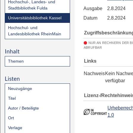
Hochschul-, Landes- und
Stadtbibliothek Fulda
Ausgabe
2.8.2024
Universitätsbibliothek Kassel
Datum
2.8.2024
Hochschul- und
Zugriffsbeschränkun
Landesbibliothek RheinMain
NUR AN RECHNERN DER B
ABRUFBAR
Inhalt
Links
Themen
Nachweis
Kein Nachwe
Listen
verfügbar
Neuzugänge
Lizenz-/Rechtehinwei
Titel
Urheberrech
Autor / Beteiligte
1.0
Ort
Verlage