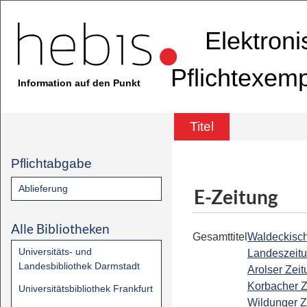
Elektron
Pflichtexem
Information auf den Punkt
Titel
Pflichtabgabe
Ablieferung
E-Zeitung
Alle Bibliotheken
Gesamttitel
Waldeckisc
Universitäts- und
Landeszeitu
Landesbibliothek Darmstadt
Arolser Zeit
Korbacher Z
Universitätsbibliothek Frankfurt
Wildunger Z