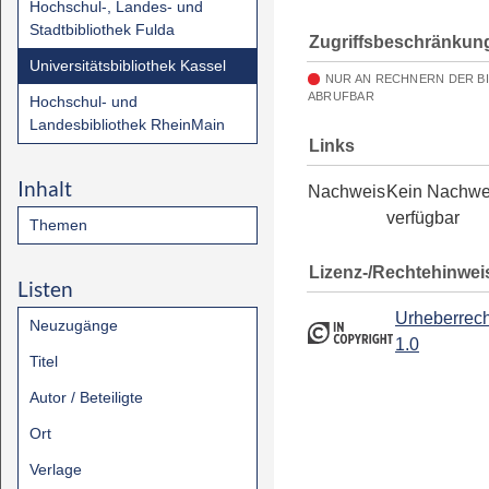
Hochschul-, Landes- und
Stadtbibliothek Fulda
Zugriffsbeschränkun
Universitätsbibliothek Kassel
NUR AN RECHNERN DER B
ABRUFBAR
Hochschul- und
Landesbibliothek RheinMain
Links
Inhalt
Nachweis
Kein Nachwe
verfügbar
Themen
Lizenz-/Rechtehinwei
Listen
Urheberrech
Neuzugänge
1.0
Titel
Autor / Beteiligte
Ort
Verlage