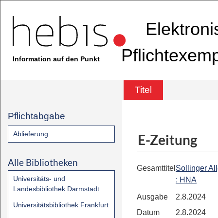
Elektron
Pflichtexem
Information auf den Punkt
Titel
Pflichtabgabe
Ablieferung
E-Zeitung
Alle Bibliotheken
Gesamttitel
Sollinger A
Universitäts- und
: HNA
Landesbibliothek Darmstadt
Ausgabe
2.8.2024
Universitätsbibliothek Frankfurt
Datum
2.8.2024