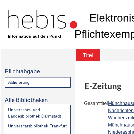
Elektron
Pflichtexem
Information auf den Punkt
Titel
Pflichtabgabe
Ablieferung
E-Zeitung
Alle Bibliotheken
Gesamttitel
Münchhaus
Universitäts- und
Nachrichten 
Landesbibliothek Darmstadt
Wochenzeitu
Münchhaus
Universitätsbibliothek Frankfurt
Niederasph