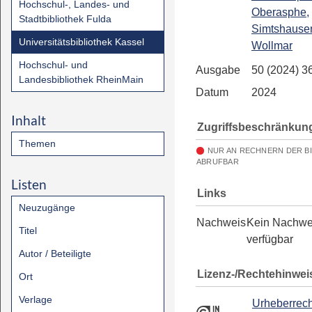
Hochschul-, Landes- und
Oberasphe,
Stadtbibliothek Fulda
Simtshause
Universitätsbibliothek Kassel
Wollmar
Hochschul- und
Ausgabe
50 (2024) 3
Landesbibliothek RheinMain
Datum
2024
Inhalt
Zugriffsbeschränkun
Themen
NUR AN RECHNERN DER B
ABRUFBAR
Listen
Links
Neuzugänge
Nachweis
Kein Nachwe
Titel
verfügbar
Autor / Beteiligte
Lizenz-/Rechtehinwei
Ort
Verlage
Urheberrech