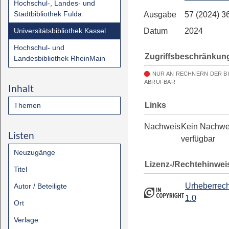
Hochschul-, Landes- und
Stadtbibliothek Fulda
Ausgabe
57 (2024) 3
Universitätsbibliothek Kassel
Datum
2024
Hochschul- und
Zugriffsbeschränkun
Landesbibliothek RheinMain
NUR AN RECHNERN DER B
ABRUFBAR
Inhalt
Links
Themen
Nachweis
Kein Nachwe
Listen
verfügbar
Neuzugänge
Lizenz-/Rechtehinwei
Titel
Urheberrech
Autor / Beteiligte
1.0
Ort
Verlage