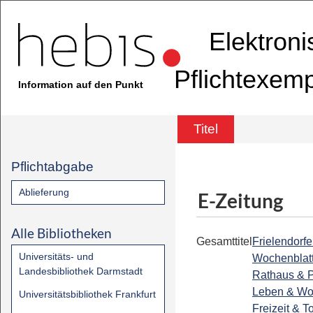
Elektron
Pflichtexem
Information auf den Punkt
Titel
Pflichtabgabe
Ablieferung
E-Zeitung
Alle Bibliotheken
Gesamttitel
Frielendorfe
Universitäts- und
Wochenblatt
Landesbibliothek Darmstadt
Rathaus & Po
Leben & Wo
Universitätsbibliothek Frankfurt
Freizeit & T