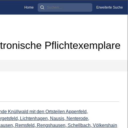
Home
Erweiterte Suche
tronische Pflichtexemplare
de Knüllwald mit den Ortsteilen Appenfeld,
getsfeld, Lichtenhagen, Nausis, Nenterode,
ausen, Remsfeld, Rengshausen, Schellbach, Völkershain