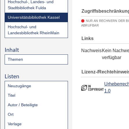
Hochschul-, Landes- und
Stadtbibliothek Fulda
Zugriffsbeschränkun
Universitätsbibliothek Kassel
NUR AN RECHNERN DER B
ABRUFBAR
Hochschul- und
Landesbibliothek RheinMain
Links
Inhalt
Nachweis
Kein Nachwe
verfügbar
Themen
Lizenz-/Rechtehinwei
Listen
Urheberrech
Neuzugänge
1.0
Titel
Autor / Beteiligte
Ort
Verlage