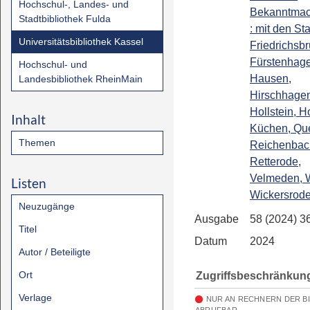
Hochschul-, Landes- und
Bekanntma
Stadtbibliothek Fulda
: mit den Sta
Universitätsbibliothek Kassel
Friedrichsbr
Fürstenhag
Hochschul- und
Hausen,
Landesbibliothek RheinMain
Hirschhage
Hollstein, H
Inhalt
Küchen, Que
Themen
Reichenbac
Retterode,
Velmeden, 
Listen
Wickersrod
Neuzugänge
Ausgabe
58 (2024) 3
Titel
Datum
2024
Autor / Beteiligte
Ort
Zugriffsbeschränkun
Verlage
NUR AN RECHNERN DER B