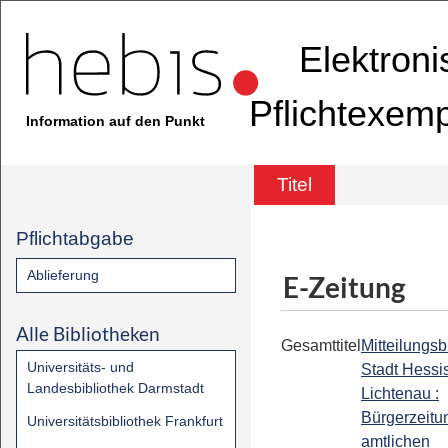
Elektron
Pflichtexem
Information auf den Punkt
Titel
Pflichtabgabe
Ablieferung
E-Zeitung
Alle Bibliotheken
Gesamttitel
Mitteilungsb
Universitäts- und
Stadt Hessi
Landesbibliothek Darmstadt
Lichtenau :
Bürgerzeitu
Universitätsbibliothek Frankfurt
amtlichen