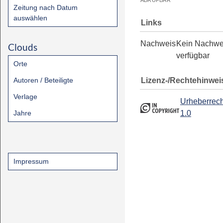
ABRUFBAR
Zeitung nach Datum
auswählen
Links
Nachweis
Kein Nachwe
Clouds
verfügbar
Orte
Lizenz-/Rechtehinwei
Autoren / Beteiligte
Verlage
Urheberrech
Jahre
1.0
Impressum