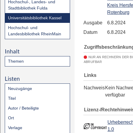
Hochschul-, Landes- und
Kreis Hersfe
Stadtbibliothek Fulda
Rotenburg
Universitätsbibliothek Kassel
Ausgabe
6.8.2024
Hochschul- und
Datum
6.8.2024
Landesbibliothek RheinMain
Zugriffsbeschränkun
Inhalt
NUR AN RECHNERN DER B
Themen
ABRUFBAR
Links
Listen
Nachweis
Kein Nachwe
Neuzugänge
verfügbar
Titel
Autor / Beteiligte
Lizenz-/Rechtehinwei
Ort
Urheberrech
Verlage
1.0