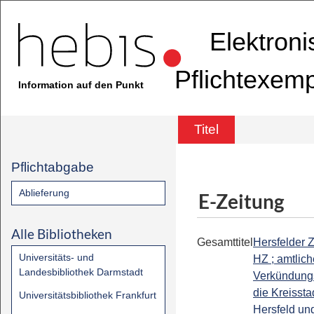
Elektron
Pflichtexem
Information auf den Punkt
Titel
Pflichtabgabe
Ablieferung
E-Zeitung
Alle Bibliotheken
Gesamttitel
Hersfelder Z
Universitäts- und
HZ ; amtlic
Landesbibliothek Darmstadt
Verkündungs
die Kreissta
Universitätsbibliothek Frankfurt
Hersfeld un