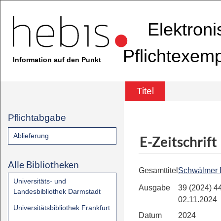
Elektron
Pflichtexem
Information auf den Punkt
Titel
Pflichtabgabe
Ablieferung
E-Zeitschrift
Alle Bibliotheken
Gesamttitel
Schwälmer 
Universitäts- und
Ausgabe
39 (2024) 44
Landesbibliothek Darmstadt
02.11.2024
Universitätsbibliothek Frankfurt
Datum
2024