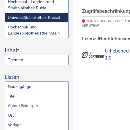
Hochschul-, Landes- und
Stadtbibliothek Fulda
Zugriffsbeschränkun
Universitätsbibliothek Kassel
NUR AN RECHNERN DER B
ABRUFBAR
Hochschul- und
Landesbibliothek RheinMain
Lizenz-/Rechtehinwei
Inhalt
Urheberrech
1.0
Themen
Listen
Neuzugänge
Titel
Autor / Beteiligte
Ort
Verlage