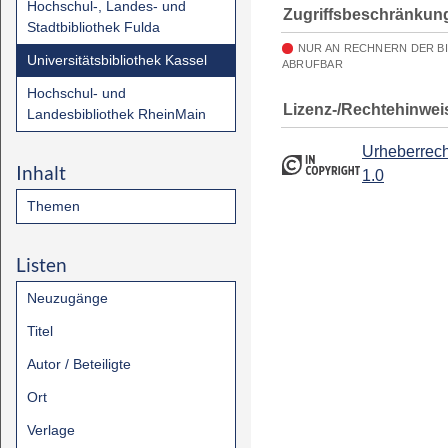
Hochschul-, Landes- und
Zugriffsbeschränkun
Stadtbibliothek Fulda
NUR AN RECHNERN DER B
Universitätsbibliothek Kassel
ABRUFBAR
Hochschul- und
Lizenz-/Rechtehinwei
Landesbibliothek RheinMain
Urheberrech
Inhalt
1.0
Themen
Listen
Neuzugänge
Titel
Autor / Beteiligte
Ort
Verlage