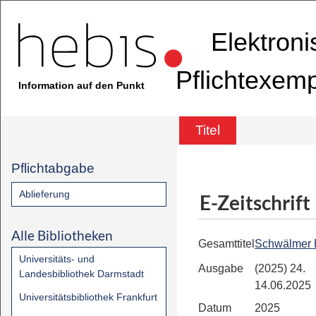
Elektron
Pflichtexem
Information auf den Punkt
Titel
Pflichtabgabe
Ablieferung
E-Zeitschrift
Alle Bibliotheken
Gesamttitel
Schwälmer 
Universitäts- und
Ausgabe
(2025) 24.
Landesbibliothek Darmstadt
14.06.2025
Universitätsbibliothek Frankfurt
Datum
2025