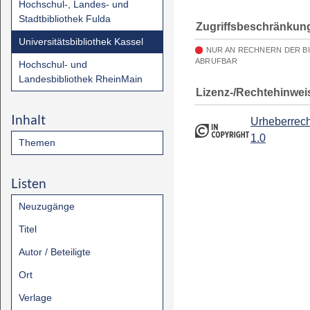
Hochschul-, Landes- und
Stadtbibliothek Fulda
Zugriffsbeschränkun
Universitätsbibliothek Kassel
NUR AN RECHNERN DER B
ABRUFBAR
Hochschul- und
Landesbibliothek RheinMain
Lizenz-/Rechtehinwei
Inhalt
Urheberrech
1.0
Themen
Listen
Neuzugänge
Titel
Autor / Beteiligte
Ort
Verlage