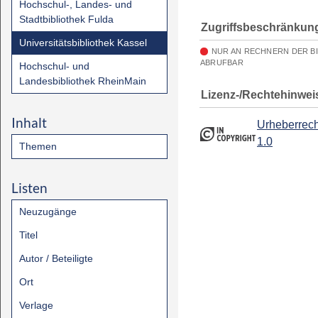
Hochschul-, Landes- und
Stadtbibliothek Fulda
Zugriffsbeschränkun
Universitätsbibliothek Kassel
NUR AN RECHNERN DER B
ABRUFBAR
Hochschul- und
Landesbibliothek RheinMain
Lizenz-/Rechtehinwei
Inhalt
Urheberrech
1.0
Themen
Listen
Neuzugänge
Titel
Autor / Beteiligte
Ort
Verlage