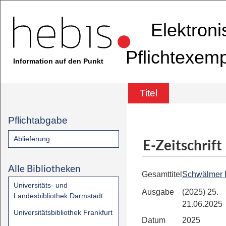
Elektron
Pflichtexem
Information auf den Punkt
Titel
Pflichtabgabe
Ablieferung
E-Zeitschrift
Alle Bibliotheken
Gesamttitel
Schwälmer 
Universitäts- und
Ausgabe
(2025) 25.
Landesbibliothek Darmstadt
21.06.2025
Universitätsbibliothek Frankfurt
Datum
2025