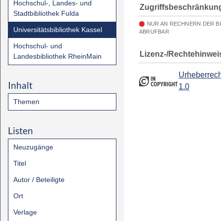
Hochschul-, Landes- und
Zugriffsbeschränkun
Stadtbibliothek Fulda
NUR AN RECHNERN DER B
Universitätsbibliothek Kassel
ABRUFBAR
Hochschul- und
Lizenz-/Rechtehinwei
Landesbibliothek RheinMain
Urheberrech
Inhalt
1.0
Themen
Listen
Neuzugänge
Titel
Autor / Beteiligte
Ort
Verlage