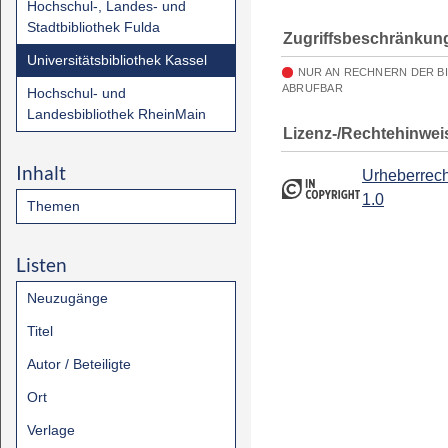
Hochschul-, Landes- und
Stadtbibliothek Fulda
Zugriffsbeschränkun
Universitätsbibliothek Kassel
NUR AN RECHNERN DER B
ABRUFBAR
Hochschul- und
Landesbibliothek RheinMain
Lizenz-/Rechtehinwei
Inhalt
Urheberrech
1.0
Themen
Listen
Neuzugänge
Titel
Autor / Beteiligte
Ort
Verlage