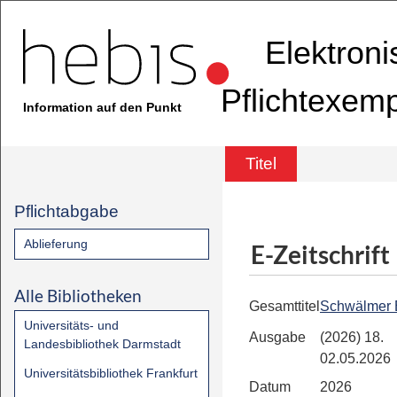
Elektron
Pflichtexem
Information auf den Punkt
Titel
Pflichtabgabe
Ablieferung
E-Zeitschrift
Alle Bibliotheken
Gesamttitel
Schwälmer 
Universitäts- und
Ausgabe
(2026) 18.
Landesbibliothek Darmstadt
02.05.2026
Universitätsbibliothek Frankfurt
Datum
2026