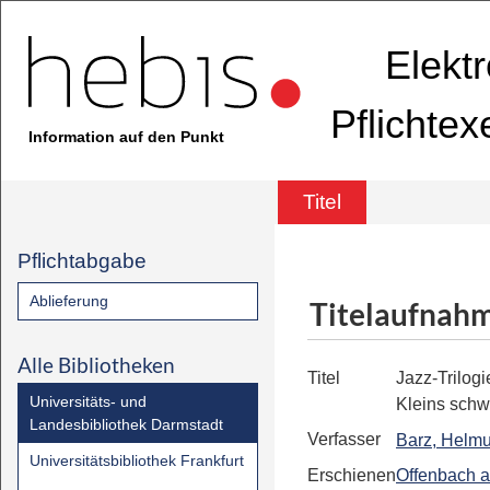
Elekt
Pflichte
Information auf den Punkt
Titel
Pflichtabgabe
Ablieferung
Titelaufnah
Alle Bibliotheken
Titel
Jazz-Trilogi
Universitäts- und
Kleins schw
Landesbibliothek Darmstadt
Verfasser
Barz, Helmu
Universitätsbibliothek Frankfurt
Erschienen
Offenbach 