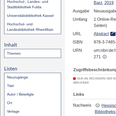
Hochschul-, Landes- und
Barz
,
2019
Stadtbibliothek Fulda
Ausgabe
Neuausgabe,
Universitätsbibliothek Kassel
Umfang
1 Online-Re
Hochschul- und
Seiten)
Landesbibliothek RheinMain
URL
Abstract
ISBN
978-3-7485
Inhalt
URN
urn:nbn:de:h
Themen
271
Listen
Zugriffsbeschränkun
Neuzugänge
NUR AN RECHNERN DER B
ABRUFBAR
Titel
Links
Autor / Beteiligte
Ort
Nachweis
Hessis
Verlage
Bibliotheks